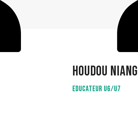
HOUDOU NIANG
EDUCATEUR U6/U7