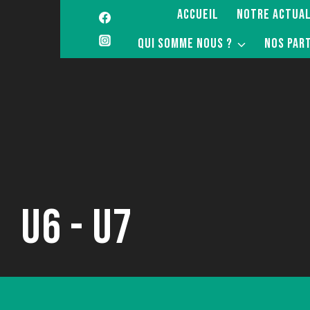
ACCUEIL
NOTRE ACTUAL
QUI SOMME NOUS ?
NOS PAR
U6 - U7