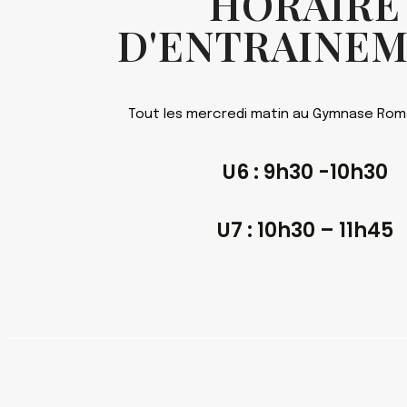
HORAIRE
D'ENTRAINE
Tout les mercredi matin au Gymnase Romai
U6 : 9h30 -10h30
U7 : 10h30 – 11h45