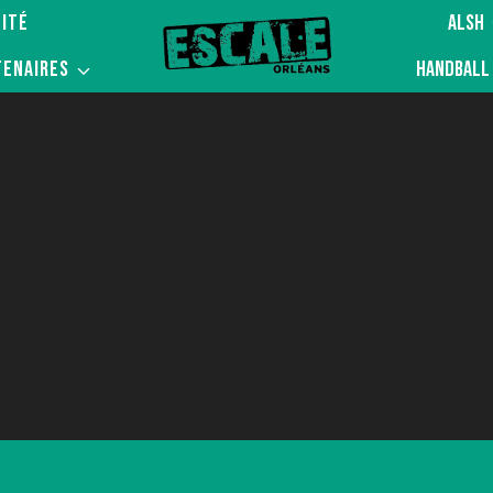
ITÉ
ALSH
TENAIRES
HANDBALL