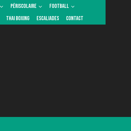
PÉRISCOLAIRE
FOOTBALL
THAI BOXING
ESCALIADES
CONTACT