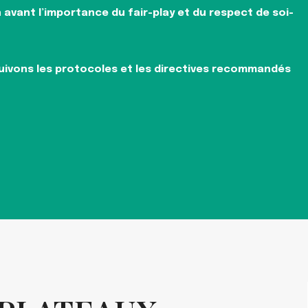
avant l’importance du fair-play et du respect de soi-
ivons les protocoles et les directives recommandés