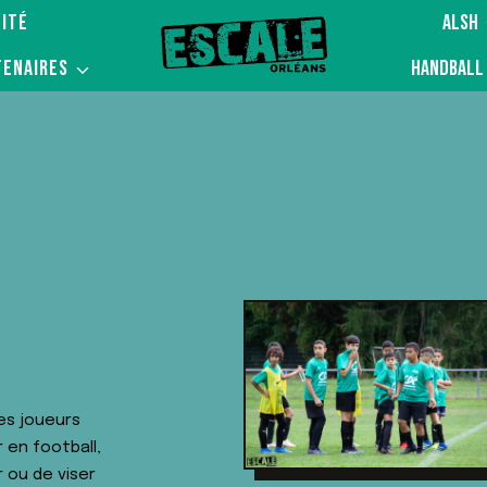
ITÉ
ALSH
TENAIRES
HANDBALL
es joueurs
 en football,
 ou de viser