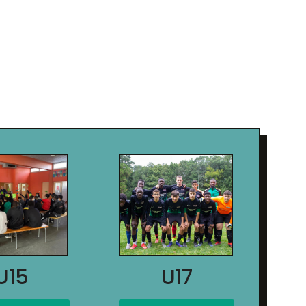
U15
U17