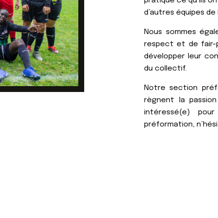
pratique ce qu’ils o
d’autres équipes de 
Nous sommes égalem
respect et de fair
développer leur con
du collectif.
Notre section préf
règnent la passion
intéressé(e) pou
préformation, n’hés