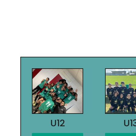
U12
U1