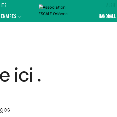
ITÉ
ALSH
TENAIRES
HANDBALL
ici .
âges