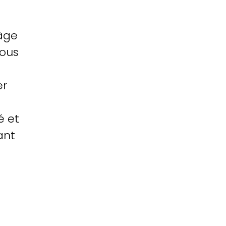
âge
Nous
er
é et
ant